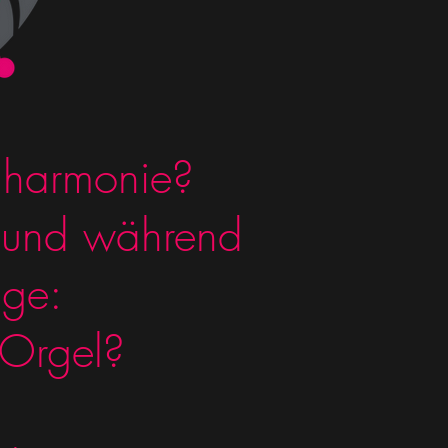
lharmonie?
, und während
age:
 Orgel?