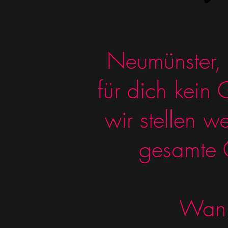
Neumünster, T
für dich kein
wir stellen w
gesamte G
Wann